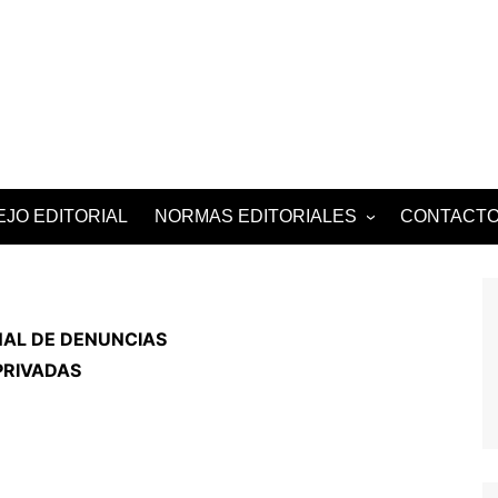
Revista Peruana 
JO EDITORIAL
NORMAS EDITORIALES
CONTACT
CÓDIGO ÉTICA
DECLARACIÓN |
PRIVACIDAD
NAL DE DENUNCIAS
PRIVADAS