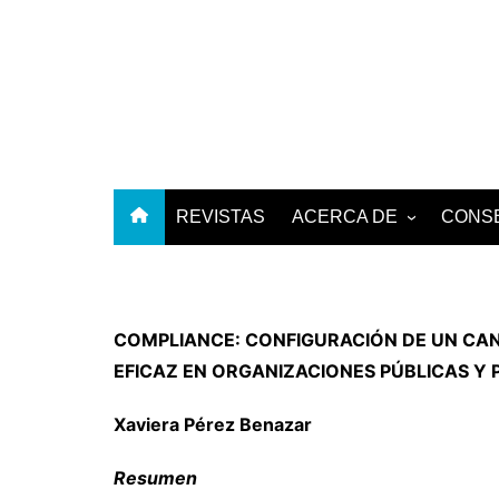
Skip
to
content
REVISTAS
ACERCA DE
CONSE
SOBRE LA REVISTA
EMPRESA EDITORA
COMPLIANCE: CONFIGURACIÓN DE UN CA
EFICAZ EN ORGANIZACIONES PÚBLICAS Y 
Xaviera Pérez Benazar
Resumen