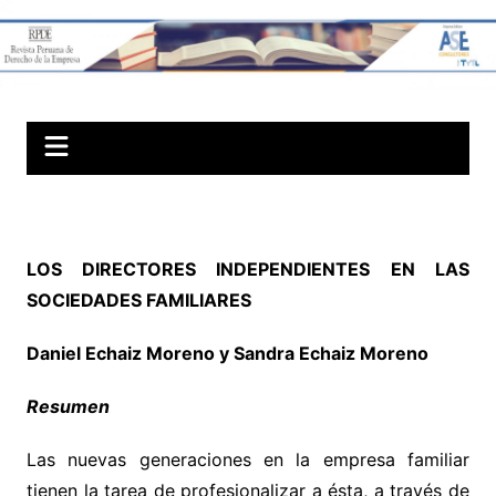
Skip
to
Revista Peruana
content
de Derechos
Societarios
LOS DIRECTORES INDEPENDIENTES EN LAS
SOCIEDADES FAMILIARES
Daniel Echaiz Moreno y Sandra Echaiz Moreno
Resumen
Las nuevas generaciones en la empresa familiar
tienen la tarea de profesionalizar a ésta, a través de