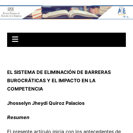
Skip
to
Revista Peruana
content
de Derechos
Societarios
EL SISTEMA DE ELIMINACIÓN DE BARRERAS
BUROCRÁTICAS Y EL IMPACTO EN LA
COMPETENCIA
Jhosselyn Jheydi Quiroz Palacios
Resumen
El presente artículo inicia con los antecedentes de