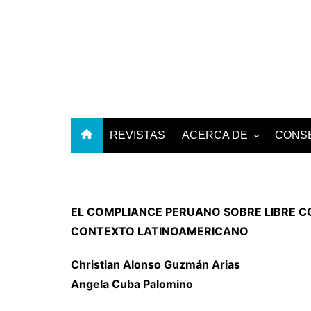
Skip
to
content
REVISTAS
ACERCA DE
CONSE
SOBRE LA REVISTA
EMPRESA EDITORA
EL COMPLIANCE PERUANO SOBRE LIBRE C
CONTEXTO LATINOAMERICANO
Christian Alonso Guzmán Arias
Angela Cuba Palomino