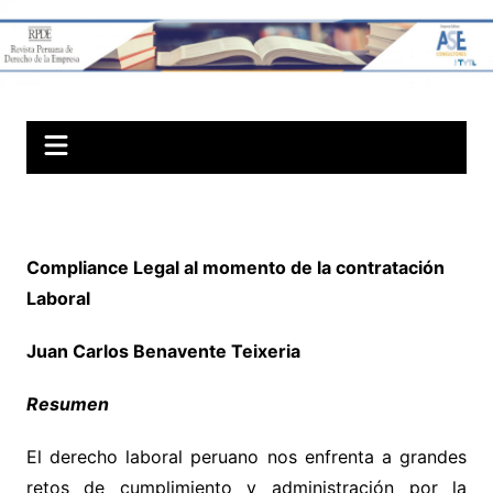
Skip
to
Revista Peruana
content
de Derechos
Societarios
Compliance Legal al momento de la contratación
Laboral
Juan Carlos Benavente Teixeria
Resumen
El derecho laboral peruano nos enfrenta a grandes
retos de cumplimiento y administración por la